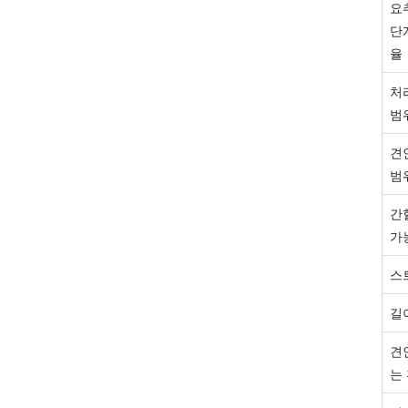
요
단
율
처
범
견
범
간
가
스
길
견
는