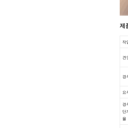
제
작
견
경
요
경
단
율