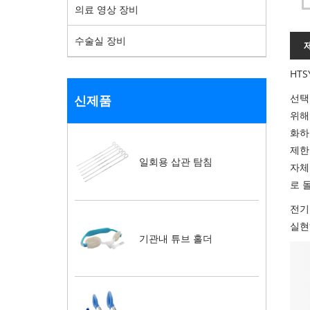
의료 영상 장비
수술실 장비
HT
선택
신제품
위해
화하
제한
일회용 삽관 탐침
자체
로 
전기
실현
기관내 튜브 홀더