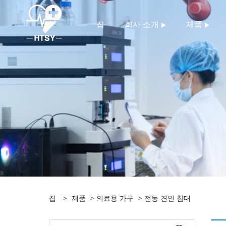
집
회사 소개
제품
집
>
제품
>
의료용 가구
> 전동 견인 침대