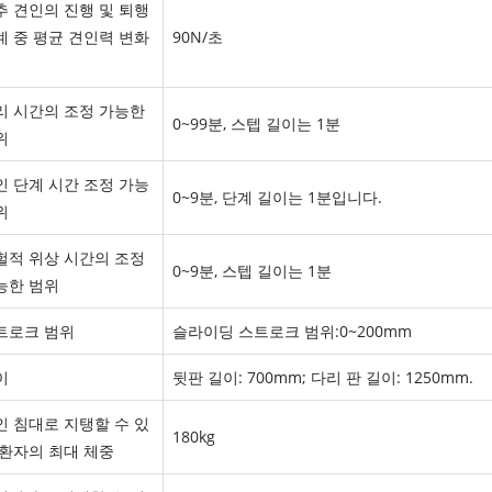
추 견인의 진행 및 퇴행
계 중 평균 견인력 변화
90N/초
리 시간의 조정 가능한
0~99분, 스텝 길이는 1분
위
인 단계 시간 조정 가능
0~9분, 단계 길이는 1분입니다.
위
헐적 위상 시간의 조정
0~9분, 스텝 길이는 1분
능한 범위
트로크 범위
슬라이딩 스트로크 범위:0~200mm
이
뒷판 길이: 700mm; 다리 판 길이: 1250mm.
인 침대로 지탱할 수 있
180kg
 환자의 최대 체중