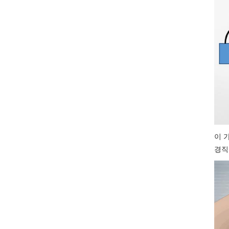
이 
경직