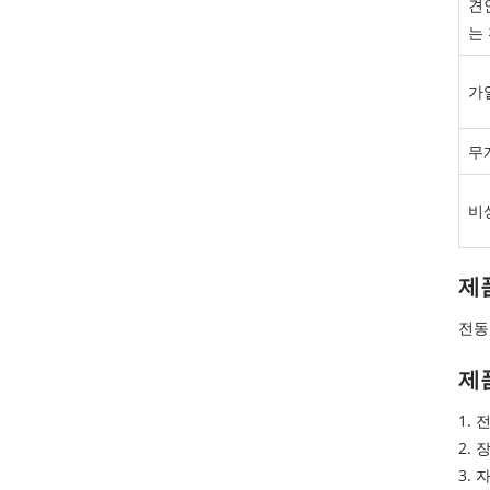
견
는
가
무
비
제
전동
제
1.
2.
3.