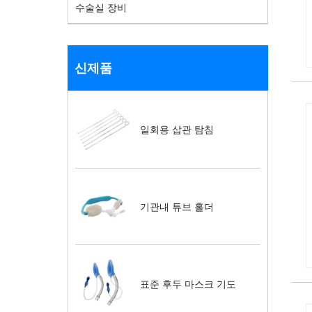
수술실 장비
신제품
일회용 삽관 탐침
기관내 튜브 홀더
표준 후두 마스크 기도