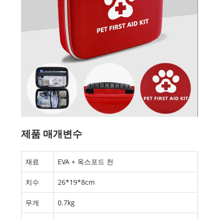
제품 매개변수
재료
EVA + 옥스포드 천
치수
26*19*8cm
무게
0.7kg