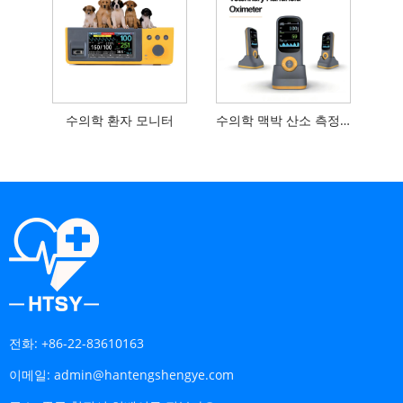
수의학 환자 모니터
수의학 맥박 산소 측정기
전화:
+86-22-83610163
이메일:
admin@hantengshengye.com