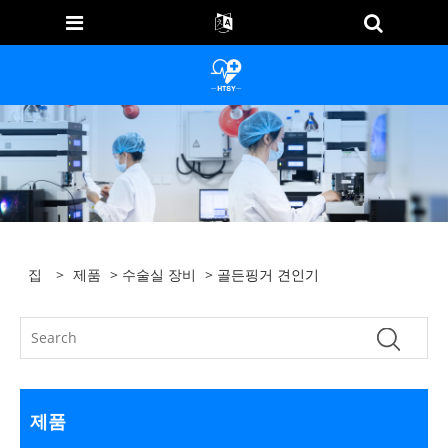
집
>
제품
>
수술실 장비
> 골든핑거 견인기
제품