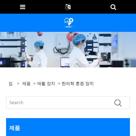
집
>
제품
>
재활 장치
> 한의학 훈증 장치
제품