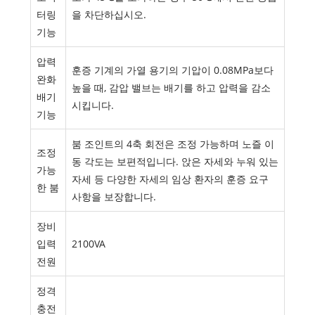
터링
을 차단하십시오.
기능
압력
훈증 기계의 가열 용기의 기압이 0.08MPa보다
완화
높을 때, 감압 밸브는 배기를 하고 압력을 감소
배기
시킵니다.
기능
붐 조인트의 4축 회전은 조정 가능하며 노즐 이
조정
동 각도는 보편적입니다. 앉은 자세와 누워 있는
가능
자세 등 다양한 자세의 임상 환자의 훈증 요구
한 붐
사항을 보장합니다.
장비
입력
2100VA
전원
정격
충전