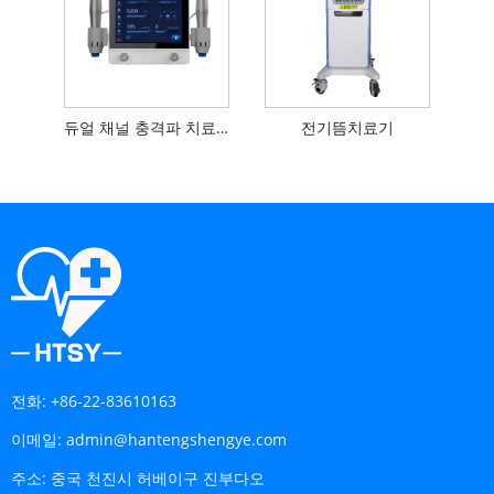
듀얼 채널 충격파 치료 시스템
전기뜸치료기
전화:
+86-22-83610163
이메일:
admin@hantengshengye.com
주소:
중국 천진시 허베이구 진부다오