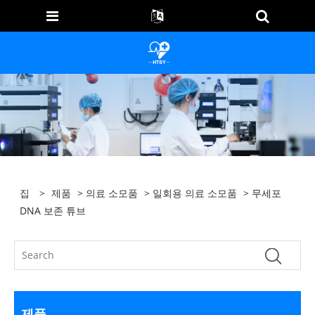
집
>
제품
>
의료 소모품
>
일회용 의료 소모품
> 무세포
DNA 보존 튜브
제품