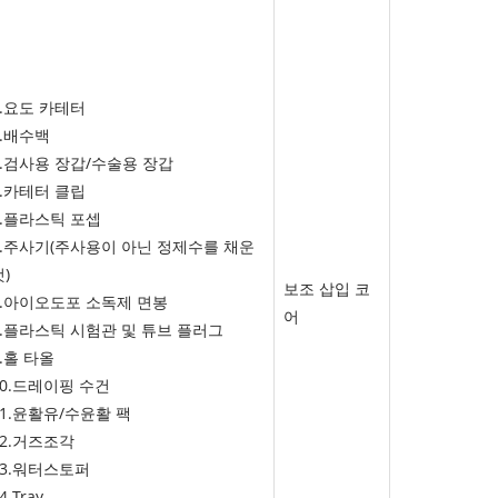
1.요도 카테터
2.배수백
3.검사용 장갑/수술용 장갑
4.카테터 클립
5.플라스틱 포셉
6.주사기(주사용이 아닌 정제수를 채운
)
보조 삽입 코
7.아이오도포 소독제 면봉
어
8.플라스틱 시험관 및 튜브 플러그
9.홀 타올
10.드레이핑 수건
11.윤활유/수윤활 팩
12.거즈조각
13.워터스토퍼
4.Tray