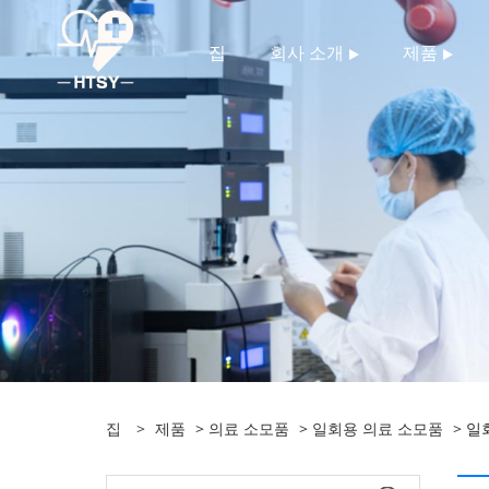
집
회사 소개
제품
집
>
제품
>
의료 소모품
>
일회용 의료 소모품
> 일