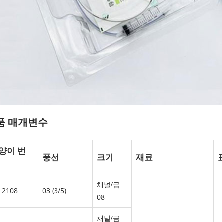
품 매개변수
양이 번
풍선
크기
재료
.
채널/금
12108
03 (3/5)
08
채널/금