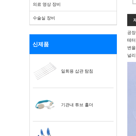
의료 영상 장비
수술실 장비
공장
테터
신제품
변을
널리
일회용 삽관 탐침
기관내 튜브 홀더